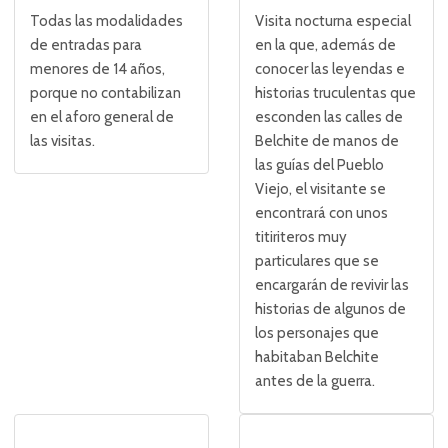
Todas las modalidades
Visita nocturna especial
de entradas para
en la que, además de
menores de 14 años,
conocer las leyendas e
porque no contabilizan
historias truculentas que
en el aforo general de
esconden las calles de
las visitas.
Belchite de manos de
las guías del Pueblo
Viejo, el visitante se
encontrará con unos
titiriteros muy
particulares que se
encargarán de revivir las
historias de algunos de
los personajes que
habitaban Belchite
antes de la guerra.